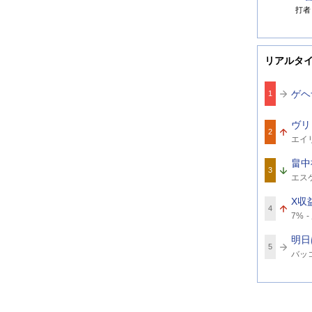
打者
リアルタ
ゲヘ
1
ヴリ
2
関
エイ
連
ワ
畠中
ー
3
関
ド
エス
連
ワ
X収
ー
4
関
ド
7%
連
ワ
明日
ー
5
関
ド
バッ
連
ワ
ー
ド