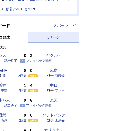
せ
新着があります
ボード
スポーツナビ
ロ野球
Jリーグ
試合
巨人
8
-
2
ヤクルト
試合終了
プレイバック動画
eNA
0
-
0
広島
者
牧
投手
斉藤優
3回裏
阪神
1
-
4
中日
中野
投手
マラー
2回裏
本ハム
0
-
6
楽天
試合終了
プレイバック動画
西武
0
-
0
ソフトバンク
滝澤
投手
上茶谷
3回裏
ロッテ
4
-
0
オリックス