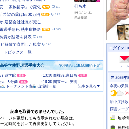
打ち水
安 「家族留学」で変化
119
8/8(土) 14:21
 希望の薬は5500万円
172
産経新聞
か 建築会社社長が死亡
電選手急死 熱中症搬送
363
あ
な
純貴が結婚を発表
175
た
ンビ解散で直面した現実
176
の
個
ログイン
人
ス
トピックス一覧
に
テ
関
ー
わ
国高等学校野球選手権大会
第4試合は18:50開始予定
メー
タ
る
情
ス
田vs.遊学館
13:30 白樺vs.東日昌
報
本
2026年
日
文理vs.大分商
18:30 関東一vs.英明
今
の
今夜
の天気
果
トーナメント表
出場校一覧
記事を見る
日
天
明
34
気
日
、
の
熱中症指数
運
天
行
気
雨雲レーダ
情
記事を取得できませんでした。
報
地域情
ページを更新しても表示されない場合は、
一定時間をおいて再度更新してください。
運行情