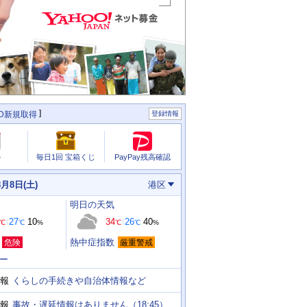
ID新規取得
登録情報
PayPay残高確認
ル
毎日1回 宝箱くじ
8月8日(土)
港区
明日
の天気
27
10
34
26
40
℃
℃
%
℃
℃
%
熱中症指数
危険
厳重警戒
ー
くらしの手続きや自治体情報など
報
事故・遅延情報はありません（18:45）
報