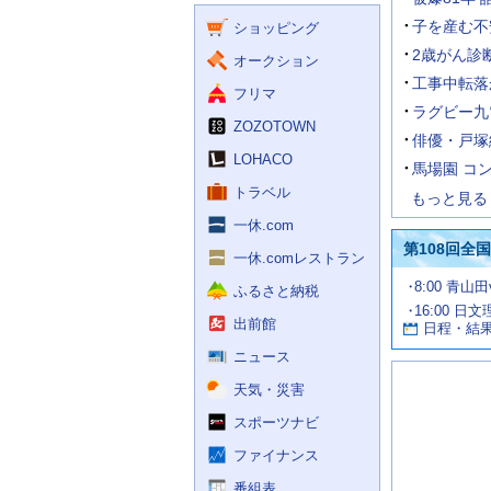
く
ー
ス
子を産む不
ショッピング
ビ
ス
2歳がん診断
オークション
工事中転落
フリマ
ラグビー九
ZOZOTOWN
俳優・戸塚
LOHACO
馬場園 コ
トラベル
もっと見る
一休.com
第108回全
一休.comレストラン
試
8:00 青山
ふるさと納税
合
16:00 日
お
情
出前館
日程・結
報
す
す
ニュース
め
天気・災害
の
記
スポーツナビ
事
ファイナンス
番組表