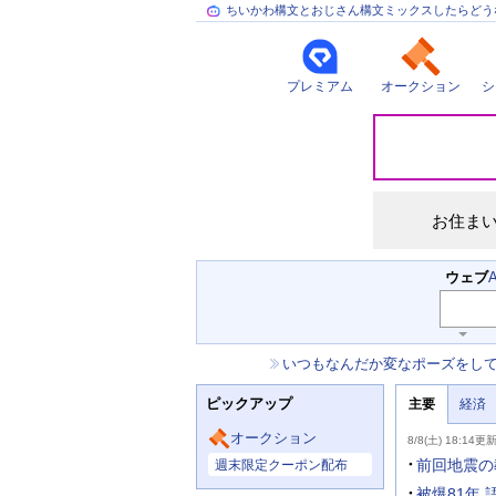
ちいかわ構文とおじさん構文ミックスしたらどう
プレミアム
オークション
シ
災
害
情
報
お住ま
検
ウェブ
索
キ
ー
お
いつもなんだか変なポーズをし
ワ
知
ー
ニ
ら
ド
ピックアップ
主要
経済
ュ
せ
入
ー
力
主
ス
オークション
8/8(土) 18:14更
補
要
主
助
ニ
前回地震の
週末限定クーポン配布
な
を
ュ
サ
開
ー
被爆81年