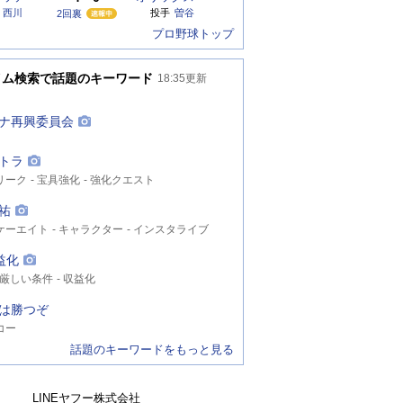
西川
投手
曽谷
2回裏
プロ野球トップ
イム検索で話題のキーワード
18:35
更新
ナ再興委員会
トラ
リーク
宝具強化
強化クエスト
祐
ケーエイト
キャラクター
インスタライブ
益化
厳しい条件
収益化
は勝つぞ
コー
話題のキーワードをもっと見る
LINEヤフー株式会社