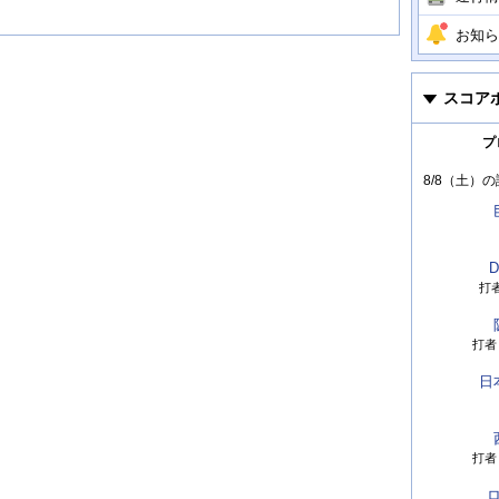
お知ら
スコア
プ
8/8（土）
の
D
打
打者
日
打者