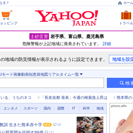
なる？
ホー
ョッピング
トラベ
土砂災害
岩手県
富山県
鹿児島県
危険警報が上記地域に発表されています。
詳細
いの地域の防災情報が表示されるように設定できます。
地域を設
AIモード
画像
動画
知恵袋
地図
リアルタイム
一覧
検
ている、うちのネコ
「長友佑都 発表」今週の検索急上昇は
熊本県の
エンタメ
スポーツ
国内
国際
IT
科学
地域
新
教訓 生きた熊本赤十字
18
 語り部再開を目指す99歳
127