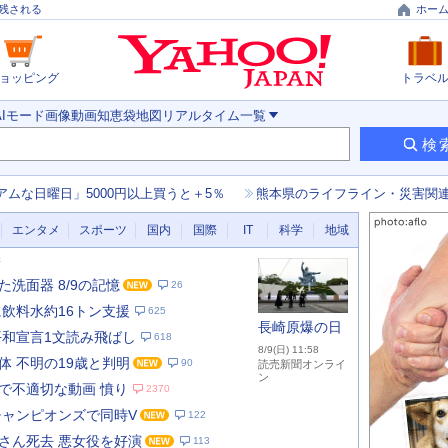
残される
ホー
ョッピング
トラベ
AIモード
画像
動画
知恵袋
地図
リアルタイム
一覧
検
アムな日曜日」5000円以上買うと＋5％
熊本県のライフライン・災害関
エンタメ
スポーツ
国内
国際
IT
科学
地域
新
洗面器 8/9の記憶
26
に飲料水約16トン支援
625
長崎原爆の日
平和宣言1文読み飛ばし
618
8/9(日) 11:58
体 不明の19歳と判明
90
読売新聞オンライ
ン
で不適切な動画 憤り
2370
チャンピオンズで同時V
122
あ
な
さん死去 悪女役を好演
113