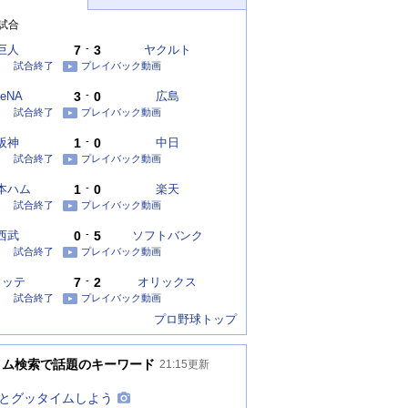
試合
巨人
7
-
3
ヤクルト
試合終了
プレイバック動画
eNA
3
-
0
広島
試合終了
プレイバック動画
阪神
1
-
0
中日
試合終了
プレイバック動画
本ハム
1
-
0
楽天
試合終了
プレイバック動画
西武
0
-
5
ソフトバンク
試合終了
プレイバック動画
ロッテ
7
-
2
オリックス
試合終了
プレイバック動画
プロ野球トップ
イム検索で話題のキーワード
21:15
更新
とグッタイムしよう