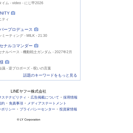
タイム
video
にじ甲2026
NITY
ニティ
バープロデュース
ンミーティング
MILK
21:30
セナルコマンダー
セナルベース
機動戦士ガンダム
2027年2月
様
会議
逆プロポーズ
呪いの言葉
話題のキーワードをもっと見る
LINEヤフー株式会社
サステナビリティ
広告掲載について
採用情報
規約
免責事項
メディアステートメント
ーポリシー
プライバシーセンター
投資家情報
© LY Corporation