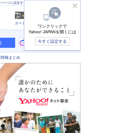
きっず版
アプリ版
ヘルプ
ムページに設定する
ル
カード
メール
ワンクリックで
Yahoo! JAPANを開くには
今すぐ設定する
索
連情報まとめ