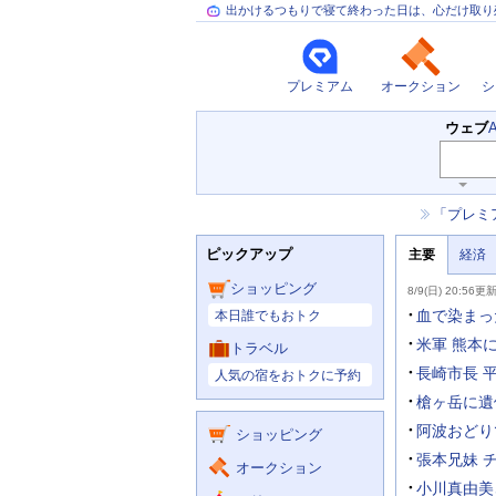
出かけるつもりで寝て終わった日は、心だけ取り
プレミアム
オークション
シ
検
ウェブ
索
キ
ー
お
「プレミ
ワ
知
ー
ニ
ら
ド
ピックアップ
主要
経済
ュ
せ
入
ー
力
主
ス
ショッピング
8/9(日) 20:56更
補
要
助
ニ
血で染まった
本日誰でもおトク
を
ュ
開
ー
米軍 熊本
トラベル
く
主
ス
長崎市長 
人気の宿をおトクに予約
な
サ
槍ヶ岳に遺
ー
阿波おどり
ショッピング
ビ
ス
張本兄妹 
オークション
小川真由美