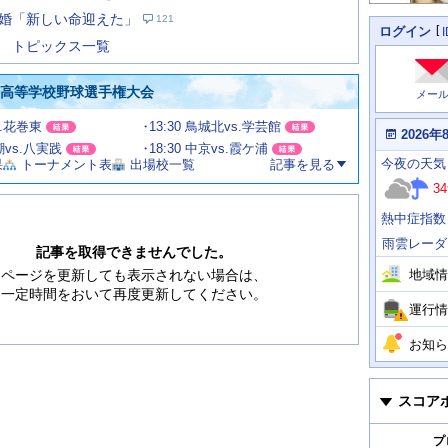
た
婚「新しい命迎えた」
121
の
個
ログイン
人
ス
トピックス一覧
に
テ
関
ー
わ
国高等学校野球選手権大会
メー
タ
る
情
ス
s.花巻東
13:30 鳥城北vs.学芸館
報
本
2026年
日
渦潮vs.八実践
18:30 中京vs.霞ケ浦
今
の
今夜
の天気
果
トーナメント表
出場校一覧
記事を見る
日
天
明
34
気
日
、
の
熱中症指数
運
天
行
気
雨雲レーダ
情
記事を取得できませんでした。
報
地域情
ページを更新しても表示されない場合は、
一定時間をおいて再度更新してください。
運行情
お知ら
スコア
プ