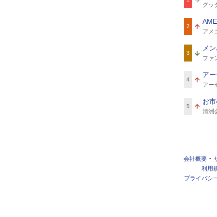
関
グッ
連
ワ
AME
ー
2
関
ド
アメ
連
ワ
メン
ー
3
関
ド
ファ
連
ワ
アー
ー
4
関
ド
アー
連
ワ
お市
ー
5
関
ド
清洲
連
ワ
ー
ド
会社概要
利用
プライバシ