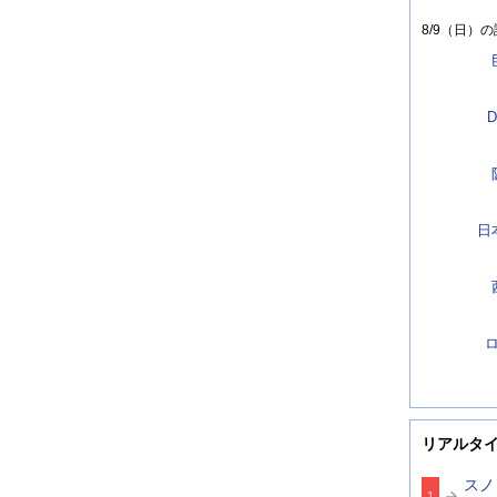
8/9（日）
の
D
日
リアルタ
スノ
1