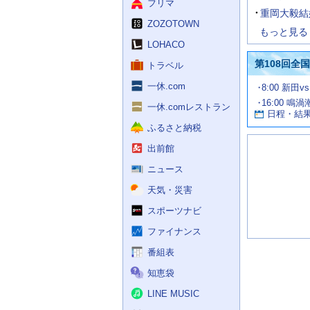
フリマ
重岡大毅結
ZOZOTOWN
もっと見る
LOHACO
第108回全
トラベル
一休.com
試
8:00 新田v
合
16:00 鳴
お
情
一休.comレストラン
日程・結
報
す
ふるさと納税
す
め
出前館
の
記
ニュース
事
天気・災害
スポーツナビ
ファイナンス
番組表
知恵袋
LINE MUSIC