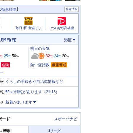
ID新規取得
登録情報
PayPay残高確認
ル
毎日1回 宝箱くじ
8月9日(日)
港区
明日
の天気
25
50
32
24
20
℃
℃
%
℃
℃
%
熱中症指数
危険
厳重警戒
ー
くらしの手続きや自治体情報など
報
5
件の情報があります（
21:15
）
報
せ
新着があります
ボード
スポーツナビ
ロ野球
Jリーグ