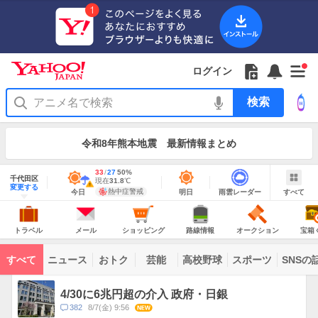
Yahoo!
Yahoo!
フ
フ
Yahoo!
お
サ
Yahoo!
新
JAPAN
ログイン
JAPAN
ォ
ォ
JAPAN
知
イ
JAPAN
着
ア
ロ
ロ
か
ら
ド
ID
Yahoo!
着
プ
ー
ー
ら
せ
メ
で
検
せ
リ
を
の
一
ニ
ロ
索
替
を
開
お
覧
ュ
グ
え
使
お
く
知
を
ー
イ
テ
う
知
令和8年熊本地震 最新情報まとめ
ら
開
を
ン
ー
ら
せ
く
開
マ
せ
く
地
あ
最
33
最
降
27
50
%
域
千代田区
り
高
低
水
現
現在
31.8
℃
情
警
明
雨
す
今
変更する
気
気
確
在
報
報・
熱中症警戒
今日
明日
雨雲レーダー
すべて
日
雲
べ
日
温
温
率
気
注
の
レ
て
の
Yahoo!
温
天
ー
意
JAPAN
天
気
ダ
報
の
気
ー
ト
メ
シ
路
オ
宝
が
主
ラ
ー
ョ
線
ー
箱
トラベル
メール
ショッピング
路線情報
オークション
宝箱
な
出
ベ
ル
ッ
情
ク
く
サ
て
ル
ピ
報
シ
じ
ー
コ
い
ン
ョ
ビ
すべて
ニュース
おトク
芸能
高校野球
スポーツ
SNSの
グ
ン
ン
ま
ス
す
テ
ト
ン
ピ
4/30に6兆円超の介入 政府・日銀
ツ
ッ
一
コ
382
8/7(金) 9:56
NEW
ク
覧