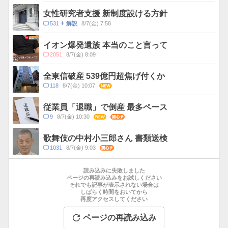
メ
ス
ン
女性研究者支援 新制度設ける方針
ト
コ
531
8/7(金) 7:58
解説
数
メ
ン
イオン爆発遺族 本当のこと言って
ト
コ
2051
8/7(金) 8:09
数
メ
ン
全東信破産 539億円超焦げ付くか
ト
コ
118
8/7(金) 10:07
NEW
数
メ
ン
従業員「退職」で倒産 最多ペース
ト
コ
9
8/7(金) 10:30
NEW
関心
数
メ
ン
歌舞伎の中村小三郎さん 書類送検
ト
コ
1031
8/7(金) 9:03
関心
数
メ
お
ン
す
読み込みに失敗しました
ト
す
ページの再読み込みをお試しください
数
それでも記事が表示されない場合は
め
しばらく時間をおいてから
記
再度アクセスしてください
事
ページの再読み込み