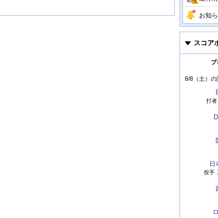
お知ら
スコア
プ
8/8（土）
の
打者
D
日
投手