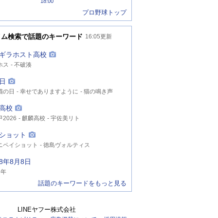
18:00
プロ野球トップ
イム検索で話題のキーワード
16:05
更新
ギラホスト高校
ホス
不破湊
日
猫の日
幸せでありますように
猫の鳴き声
高校
2026
麒麟高校
宇佐美リト
ショット
ニペイショット
徳島ヴォルティス
ィラパット
8年8月8日
8年
話題のキーワードをもっと見る
LINEヤフー株式会社