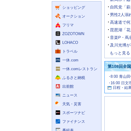
く
ー
ス
自民党「萩
ショッピング
ビ
ス
男性2人溺
オークション
高速道で何
フリマ
琵琶湖「花
ZOZOTOWN
音楽P・蔦
LOHACO
及川光博が
トラベル
もっと見る
一休.com
第108回全
一休.comレストラン
試
8:00 青山
ふるさと納税
合
16:00 日
お
情
出前館
日程・結
報
す
す
ニュース
め
天気・災害
の
記
スポーツナビ
事
ファイナンス
番組表