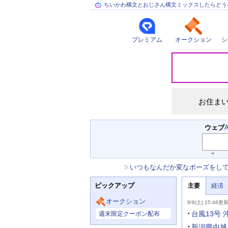
ちいかわ構文とおじさん構文ミックスしたらどう
プレミアム
オークション
シ
災
害
情
報
お住ま
検
ウェブ
索
キ
ー
お
いつもなんだか変なポーズをし
ワ
知
ー
ニ
ら
ド
ピックアップ
主要
経済
ュ
せ
入
ー
力
主
ス
オークション
8/8(土) 15:48更
補
要
主
助
ニ
台風13号
週末限定クーポン配布
な
を
ュ
サ
開
ー
新潟県中越