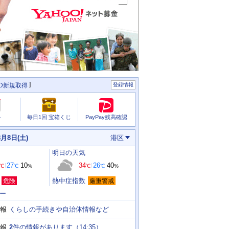
ID新規取得
登録情報
PayPay残高確認
ル
毎日1回 宝箱くじ
8月8日(土)
港区
明日
の天気
27
10
34
26
40
℃
℃
%
℃
℃
%
熱中症指数
危険
厳重警戒
ー
くらしの手続きや自治体情報など
報
2
件の情報があります（
14:35
）
報