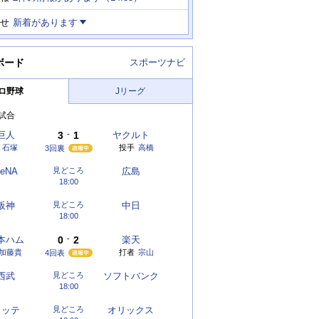
せ
新着があります
ボード
スポーツナビ
ロ野球
Jリーグ
試合
巨人
3
-
1
ヤクルト
石塚
投手
高橋
3回裏
eNA
見どころ
広島
18:00
阪神
見どころ
中日
18:00
本ハム
0
-
2
楽天
加藤貴
打者
宗山
4回表
西武
見どころ
ソフトバンク
18:00
ロッテ
見どころ
オリックス