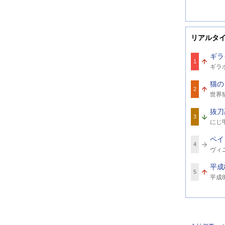
リアルタ
ギラ
1
関
ギラ
連
ワ
猫の
ー
2
関
ド
世界
連
ワ
抜刀
ー
3
関
ド
にじ甲
連
ワ
ペイ
ー
4
関
ド
ヴィ
連
テ
ワ
平成
ー
5
関
ド
平成
連
ワ
ー
ド