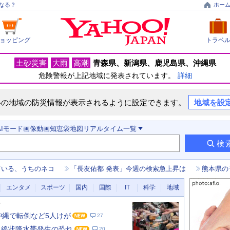
なる？
ホー
ョッピング
トラベ
土砂災害
大雨
高潮
青森県
新潟県
鹿児島県
沖縄県
危険警報が上記地域に発表されています。
詳細
いの地域の防災情報が表示されるように設定できます。
地域を設
AIモード
画像
動画
知恵袋
地図
リアルタイム
一覧
検
ている、うちのネコ
「長友佑都 発表」今週の検索急上昇は
熊本県の
エンタメ
スポーツ
国内
国際
IT
科学
地域
新
 沖縄で転倒など5人けが
27
 線状降水帯発生の恐れ
20