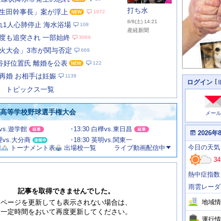
打ち水
生田幹事長」案が浮上
1972
8/8(土) 14:21
れ1人心肺停止 海水浴場
108
産経新聞
度も追突され 一部始終
3069
火大会」3市が関与否定
669
あ
な
谷好位置氏 離婚を公表
122
た
再婚 お相手は妊娠
1139
の
個
ログイン
人
ス
トピックス一覧
に
テ
関
ー
わ
国高等学校野球選手権大会
メー
タ
る
情
ス
田vs.遊学館
13:30 白樺vs.東日昌
報
本
2026年
日
文理vs.大分商
18:30 英明vs.関東一
今
の
今日
の天気
果
トーナメント表
出場校一覧
ライブ動画配信中
日
天
明
34
気
日
、
の
熱中症指数
運
天
行
気
雨雲レーダ
情
記事を取得できませんでした。
報
地域情
ページを更新しても表示されない場合は、
一定時間をおいて再度更新してください。
運行情