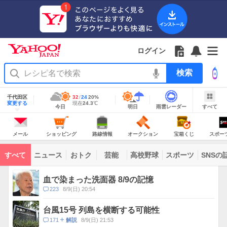
Yahoo!
Yahoo!
フ
フ
Yahoo!
お
サ
Yahoo!
JAPAN
ログイン
JAPAN
ォ
ォ
JAPAN
知
イ
JAPAN
ア
ロ
ロ
か
ら
ド
ID
Yahoo!
プ
ー
ー
ら
せ
メ
で
検
リ
を
の
一
ニ
ロ
索
を
開
お
覧
ュ
グ
使
地
く
知
を
ー
イ
域
千代田区
最
32
最
降
24
20
%
う
情
ら
開
を
ン
明
雨
す
今
変更する
高
低
水
現
現在
24.3
℃
報
今日
明日
雨雲レーダー
すべて
日
雲
べ
日
気
気
確
在
せ
く
開
の
レ
て
の
温
温
率
気
Yahoo!
天
ー
く
JAPAN
天
温
気
ダ
の
気
ー
メ
シ
路
オ
宝
ス
主
ー
ョ
線
ー
箱
ポ
メール
ショッピング
路線情報
オークション
宝箱くじ
スポー
な
ル
ッ
情
ク
く
ー
サ
ピ
報
シ
じ
ツ
ー
コ
ン
ョ
ナ
ビ
すべて
ニュース
おトク
芸能
高校野球
スポーツ
SNSの
グ
ン
ビ
ン
ス
テ
ト
ン
ピ
血で染まった洗面器 8/9の記憶
ツ
ッ
一
コ
223
8/9(日) 20:54
ク
覧
メ
ス
ン
台風15号 列島を横断する可能性
ト
コ
171
8/9(日) 21:53
解説
数