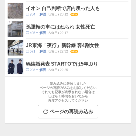
メ
ン
イオン 自己判断で店内戻った人も
ト
コ
784
8/9(日) 23:12
NEW
解説
数
メ
ン
孫運転の車にはねられ 女性死亡
ト
コ
405
8/9(日) 22:17
解説
数
メ
ン
JR東海「夜行」新幹線 客4割女性
ト
コ
571
8/9(日) 22:32
NEW
解説
数
メ
ン
W結婚発表 STARTOでは5年ぶり
ト
コ
208
8/9(日) 22:25
解説
数
メ
お
ン
す
読み込みに失敗しました
ト
す
ページの再読み込みをお試しください
数
それでも記事が表示されない場合は
め
しばらく時間をおいてから
記
再度アクセスしてください
事
ページの再読み込み