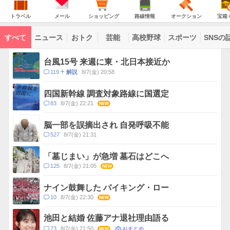
JAPAN
天
温
気
ダ
の
気
ー
ト
メ
シ
路
オ
宝
主
ラ
ー
ョ
線
ー
箱
トラベル
メール
ショッピング
路線情報
オークション
宝箱
な
ベ
ル
ッ
情
ク
く
サ
ル
ピ
報
シ
じ
ー
コ
ン
ョ
ビ
すべて
ニュース
おトク
芸能
高校野球
スポーツ
SNSの
グ
ン
ン
ス
テ
ト
ン
ピ
台風15号 来週に東・北日本接近か
ツ
ッ
一
コ
119
8/7(金) 20:58
解説
ク
覧
メ
ス
ン
四国新幹線 調査対象路線に国選定
ト
コ
83
8/7(金) 22:21
NEW
数
メ
ン
脳一部を誤摘出され 自発呼吸不能
ト
コ
527
8/7(金) 21:31
数
メ
ン
「墓じまい」が急増 墓石はどこへ
ト
コ
125
8/7(金) 21:05
NEW
数
メ
ン
ナイン鼓舞した バイキング・ロー
ト
コ
10
8/7(金) 22:30
NEW
数
メ
ン
池田と結婚 佐藤アナ退社理由語る
ト
AIまとめ
コ
73
8/7(金) 21:50
NEW