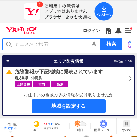
Yahoo!
Yahoo!
フ
フ
Yahoo!
お
サ
Yahoo!
新
JAPAN
ログイン
JAPAN
ォ
ォ
JAPAN
知
イ
JAPAN
着
ア
ロ
ロ
か
ら
ド
ID
Yahoo!
着
プ
ー
ー
ら
せ
メ
で
検
せ
リ
を
の
一
ニ
ロ
索
替
を
開
お
覧
ュ
グ
え
使
く
知
を
ー
イ
テ
う
エリア防災情報
8/7(金) 9:56
ら
開
を
ン
ー
せ
く
開
マ
危険警報が下記地域に発表されています
く
あ
り
鹿児島県
沖縄県
土砂災害
大雨
高潮
お住まいの地域の防災情報を受け取りませんか
地域を設定する
地
域
千代田区
最
34
最
降
27
10
%
情
明
雨
す
今
変更する
高
低
水
現
現在
27.6
℃
報
今日
明日
雨雲レーダー
すべて
日
雲
べ
日
気
気
確
在
の
レ
て
の
温
温
率
気
Yahoo!
天
ー