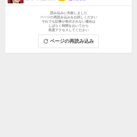
数
メ
お
ン
す
読み込みに失敗しました
ト
す
ページの再読み込みをお試しください
数
それでも記事が表示されない場合は
め
しばらく時間をおいてから
記
再度アクセスしてください
事
ページの再読み込み