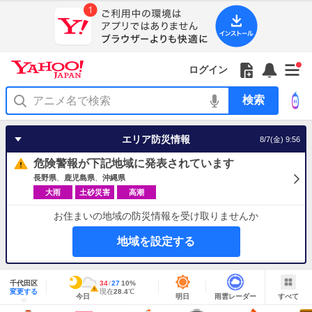
Yahoo!
Yahoo!
フ
フ
Yahoo!
お
サ
Yahoo!
新
JAPAN
ログイン
JAPAN
ォ
ォ
JAPAN
知
イ
JAPAN
着
ア
ロ
ロ
か
ら
ド
ID
Yahoo!
着
プ
ー
ー
ら
せ
メ
で
検
せ
リ
を
の
一
ニ
ロ
索
替
を
開
お
覧
ュ
グ
え
使
く
知
を
ー
イ
テ
う
エリア防災情報
8/7(金) 9:56
ら
開
を
ン
ー
せ
く
開
マ
危険警報が下記地域に発表されています
く
あ
り
長野県
鹿児島県
沖縄県
大雨
土砂災害
高潮
お住まいの地域の防災情報を受け取りませんか
地域を設定する
地
域
千代田区
最
34
最
降
27
10
%
情
警
明
雨
す
今
変更する
高
低
水
現
現在
28.4
℃
報
報・
今日
明日
雨雲レーダー
すべて
日
雲
べ
日
気
気
確
在
注
の
レ
て
の
温
温
率
気
Yahoo!
天
ー