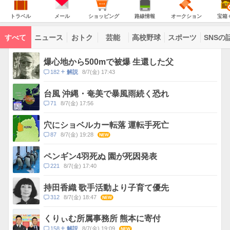
意
JAPAN
天
温
気
ダ
報
の
気
ー
ト
メ
シ
路
オ
宝
が
主
ラ
ー
ョ
線
ー
箱
トラベル
メール
ショッピング
路線情報
オークション
宝箱
な
出
ベ
ル
ッ
情
ク
く
サ
て
ル
ピ
報
シ
じ
ー
コ
い
ン
ョ
ビ
すべて
ニュース
おトク
芸能
高校野球
スポーツ
SNSの
グ
ン
ン
ま
ス
す
テ
ト
ン
ピ
爆心地から500mで被爆 生還した父
ツ
ッ
一
コ
182
8/7(金) 17:43
解説
ク
覧
メ
ス
ン
台風 沖縄・奄美で暴風雨続く恐れ
ト
コ
71
8/7(金) 17:56
数
メ
ン
穴にショベルカー転落 運転手死亡
ト
コ
87
8/7(金) 19:28
NEW
数
メ
ン
ペンギン4羽死ぬ 園が死因発表
ト
コ
221
8/7(金) 17:40
数
メ
ン
持田香織 歌手活動より子育て優先
ト
コ
312
8/7(金) 18:47
NEW
数
メ
ン
くりぃむ所属事務所 熊本に寄付
ト
コ
158
8/7(金) 19:09
NEW
解説