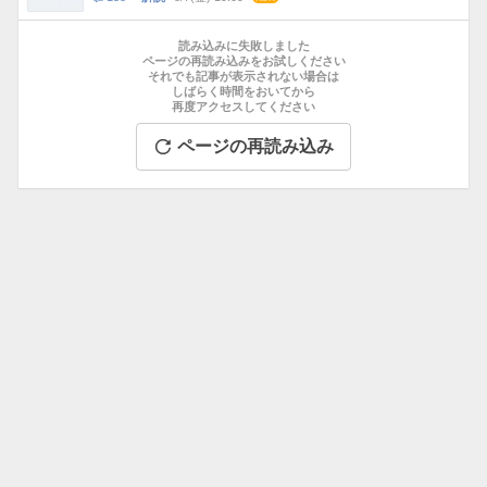
数
メ
お
ン
す
読み込みに失敗しました
ト
す
ページの再読み込みをお試しください
数
それでも記事が表示されない場合は
め
しばらく時間をおいてから
記
再度アクセスしてください
事
ページの再読み込み