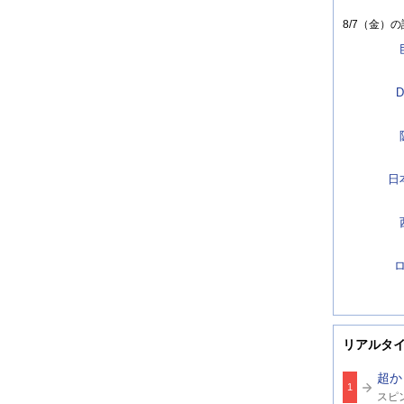
8/7（金）
の
D
日
リアルタ
超か
1
関
スピ
連