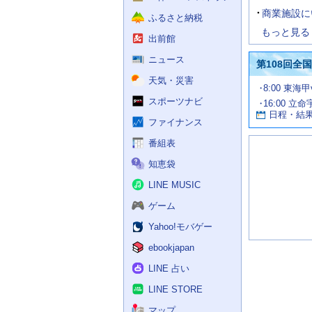
商業施設に
ふるさと納税
もっと見る
出前館
ニュース
第108回全
天気・災害
試
8:00 東海
合
スポーツナビ
16:00 立命
お
情
日程・結
報
す
ファイナンス
す
番組表
め
の
知恵袋
記
事
LINE MUSIC
ゲーム
Yahoo!モバゲー
ebookjapan
LINE 占い
LINE STORE
マップ