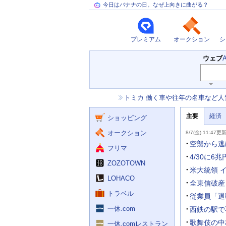
今日はバナナの日。なぜ上向きに曲がる？
プレミアム
オークション
シ
検
ウェブ
索
主
キ
ー
な
お
トミカ 働く車や往年の名車など人
ワ
サ
知
ー
ー
ニ
ら
ド
主要
経済
ュ
ショッピング
せ
ビ
入
ー
力
主
ス
ス
オークション
8/7(金) 11:47更
補
要
助
ニ
空襲から逃
フリマ
を
ュ
開
ー
4/30に6
く
ZOZOTOWN
ス
米大統領 
LOHACO
全東信破産
トラベル
従業員「退
一休.com
西鉄の駅で
歌舞伎の中
一休.comレストラン