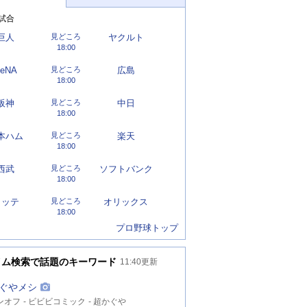
試合
巨人
見どころ
ヤクルト
18:00
eNA
見どころ
広島
18:00
阪神
見どころ
中日
18:00
本ハム
見どころ
楽天
18:00
西武
見どころ
ソフトバンク
18:00
ロッテ
見どころ
オリックス
18:00
プロ野球トップ
イム検索で話題のキーワード
11:40
更新
ぐやメシ
ンオフ
ビビビコミック
超かぐや