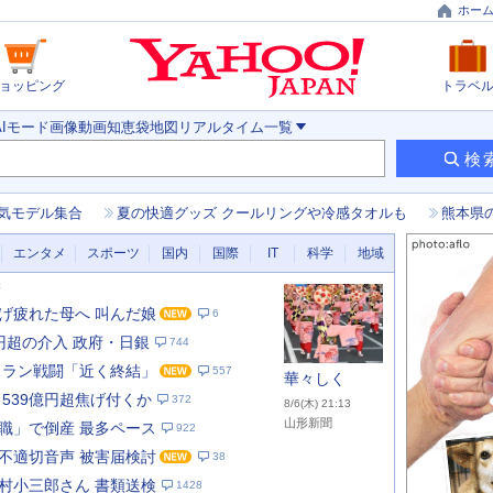
ホー
ョッピング
トラベ
AIモード
画像
動画
知恵袋
地図
リアルタイム
一覧
検
気モデル集合
夏の快適グッズ クールリングや冷感タオルも
熊本県
エンタメ
スポーツ
国内
国際
IT
科学
地域
新
げ疲れた母へ 叫んだ娘
6
兆円超の介入 政府・日銀
744
イラン戦闘「近く終結」
557
華々しく
 539億円超焦げ付くか
372
8/6(木) 21:13
山形新聞
職」で倒産 最多ペース
922
不適切音声 被害届検討
38
あ
な
村小三郎さん 書類送検
1428