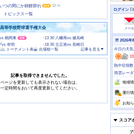
た
いつの間にか錦鯉群れ
78
の
個
ログイン
人
ス
トピックス一覧
に
テ
関
ー
わ
国高等学校野球選手権大会
メー
タ
る
情
ス
甲vs.鶴岡東
13:30 八幡商vs.健高崎
報
本
2026年
日
宇vs.有明
18:30 立正淞vs.長崎日
今
の
今日
の天気
果
トーナメント表
出場校一覧
記事を見る
日
天
明
33
気
日
、
の
熱中症指数
運
天
行
気
雨雲レーダ
情
記事を取得できませんでした。
報
地域情
ページを更新しても表示されない場合は、
一定時間をおいて再度更新してください。
運行情
お知ら
スコア
プ