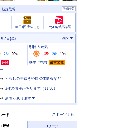
ID新規取得
登録情報
PayPay残高確認
ル
毎日1回 宝箱くじ
8月7日(金)
港区
明日
の天気
26
20
35
26
10
℃
℃
%
℃
℃
%
熱中症指数
危険
厳重警戒
ー
くらしの手続きや自治体情報など
報
3
件の情報があります（
11:30
）
報
せ
新着があります
ボード
スポーツナビ
ロ野球
Jリーグ