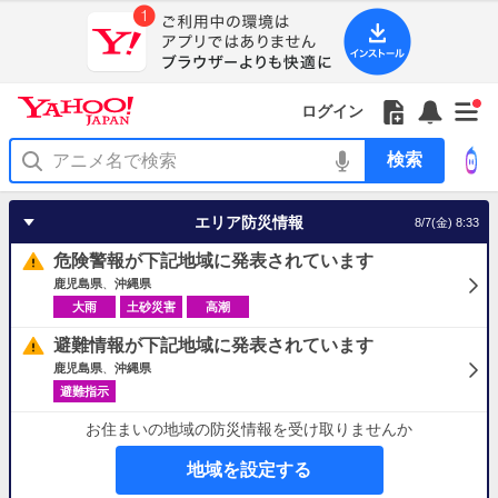
Yahoo!
Yahoo!
フ
フ
Yahoo!
お
サ
Yahoo!
新
JAPAN
ログイン
JAPAN
ォ
ォ
JAPAN
知
イ
JAPAN
着
ア
ロ
ロ
か
ら
ド
ID
Yahoo!
着
プ
ー
ー
ら
せ
メ
で
検
せ
リ
を
の
一
ニ
ロ
索
替
を
開
お
覧
ュ
グ
え
使
く
知
を
ー
イ
テ
う
エリア防災情報
8/7(金) 8:33
ら
開
を
ン
ー
せ
く
開
マ
危険警報が下記地域に発表されています
く
あ
り
鹿児島県
沖縄県
大雨
土砂災害
高潮
避難情報が下記地域に発表されています
鹿児島県
沖縄県
避難指示
お住まいの地域の防災情報を受け取りませんか
地域を設定する