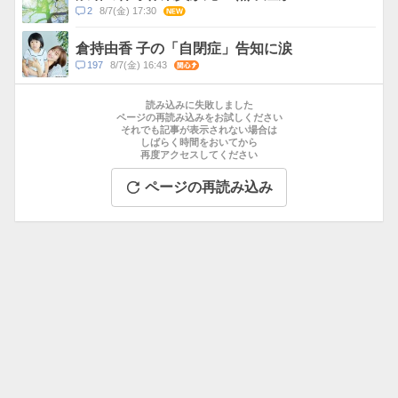
ト
コ
2
8/7(金) 17:30
NEW
数
メ
ン
倉持由香 子の「自閉症」告知に涙
ト
コ
197
8/7(金) 16:43
関心
数
メ
お
ン
す
読み込みに失敗しました
ト
す
ページの再読み込みをお試しください
数
それでも記事が表示されない場合は
め
しばらく時間をおいてから
記
再度アクセスしてください
事
ページの再読み込み