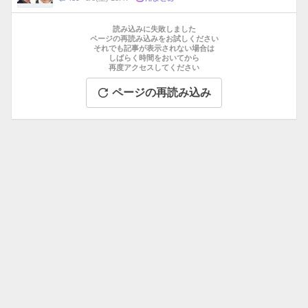
数
メ
お
ン
す
読み込みに失敗しました
ト
す
ページの再読み込みをお試しください
数
それでも記事が表示されない場合は
め
しばらく時間をおいてから
記
再度アクセスしてください
事
ページの再読み込み