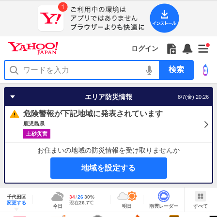
Yahoo!
Yahoo!
フ
フ
Yahoo!
お
サ
Yahoo!
新
JAPAN
ログイン
JAPAN
ォ
ォ
JAPAN
知
イ
JAPAN
着
ア
ロ
ロ
か
ら
ド
ID
Yahoo!
着
プ
ー
ー
ら
せ
メ
で
検
せ
リ
を
の
一
ニ
ロ
索
替
を
開
お
覧
ュ
グ
え
使
く
知
を
ー
イ
テ
う
エリア防災情報
8/7(金) 20:26
ら
開
を
ン
ー
せ
く
開
マ
危険警報が下記地域に発表されています
く
あ
り
鹿児島県
土砂災害
お住まいの地域の防災情報を受け取りませんか
地域を設定する
地
域
千代田区
最
34
最
降
26
30
%
情
明
雨
す
今
変更する
高
低
水
現
現在
26.7
℃
報
今日
明日
雨雲レーダー
すべて
日
雲
べ
日
気
気
確
在
の
レ
て
の
温
温
率
気
Yahoo!
天
ー