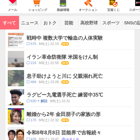
JAPAN
天
温
気
ダ
の
気
ー
メ
シ
路
オ
宝
ス
主
ー
ョ
線
ー
箱
ポ
メール
ショッピング
路線情報
オークション
宝箱くじ
スポー
な
ル
ッ
情
ク
く
ー
サ
ピ
報
シ
じ
ツ
ー
コ
ン
ョ
ナ
ビ
すべて
ニュース
おトク
芸能
高校野球
スポーツ
SNSの
グ
ン
ビ
ン
ス
テ
ト
ン
ピ
戦時中 複数大学で輸血の人体実験
ツ
ッ
一
コ
575
8/8(土) 22:19
NEW
ク
覧
メ
ス
ン
イラン革命防衛隊 米国をけん制
ト
コ
216
8/8(土) 22:55
NEW
数
メ
ン
息子助けようと川に 父親溺れ死亡
ト
コ
484
8/8(土) 23:28
NEW
数
メ
ン
ラグビー九電選手死亡 練習中35℃
ト
コ
630
8/8(土) 22:31
解説
数
メ
ン
離婚から2年 金田朋子の家族の形
ト
コ
170
8/8(土) 22:32
NEW
数
メ
ン
令和8年8月8日 芸能界で吉報続々
ト
AIまとめ
コ
439
8/8(土) 18:47