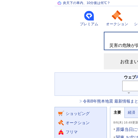
炎天下の車内、10分後は何℃？
プレミアム
オークション
シ
災
害
情
災害の危険が
報
お住ま
検
ウェブ
索
主
キ
ー
な
お
令和8年熊本地震 最新情報ま
ワ
サ
知
ー
ー
ニ
ら
ド
主要
経済
ュ
ショッピング
せ
ビ
入
ー
力
主
ス
ス
オークション
8/6(木) 16:49更
補
要
助
ニ
原爆当日に
フリマ
を
ュ
開
ー
関東 お盆