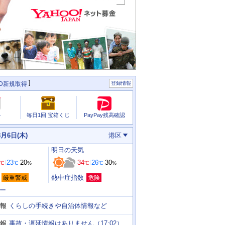
ID新規取得
登録情報
PayPay残高確認
ル
毎日1回 宝箱くじ
8月6日(木)
港区
明日
の天気
23
20
34
26
30
℃
℃
%
℃
℃
%
熱中症指数
厳重警戒
危険
ー
くらしの手続きや自治体情報など
報
事故・遅延情報はありません（17:02）
報