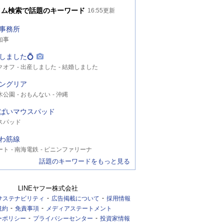
イム検索で話題のキーワード
16:55
更新
事務所
知事
しました💍
クオフ
出産しました
結婚しました
ングリア
木公園
おもんない
沖縄
ぱいマウスパッド
スパッド
わ筋線
ート
南海電鉄
ピニンファリーナ
話題のキーワードをもっと見る
LINEヤフー株式会社
サステナビリティ
広告掲載について
採用情報
規約
免責事項
メディアステートメント
ーポリシー
プライバシーセンター
投資家情報