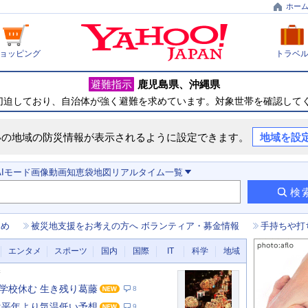
ホー
ョッピング
トラベ
避難指示
鹿児島県
沖縄県
切迫しており、自治体が強く避難を求めています。対象世帯を確認して
いの地域の防災情報が表示されるように設定できます。
地域を設
AIモード
画像
動画
知恵袋
地図
リアルタイム
一覧
検
とめ
被災地支援をお考えの方へ ボランティア・募金情報
手持ちや打
エンタメ
スポーツ
国内
国際
IT
科学
地域
新
学校休む 生き残り葛藤
8
は平年より気温低い予想
9