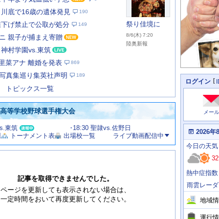
 川底で16歳の遺体発見
190
祭り佳境に
値下げ禁止で公取が処分
149
8/6(木) 7:20
ニ 親子が捕まえ寄贈
陸奥新報
神村学園vs.東筑
あ
な
本里菜アナ 離婚を発表
869
た
写真集巡り集英社声明
189
の
個
ログイン
人
ス
トピックス一覧
に
テ
関
ー
わ
国高等学校野球選手権大会
メー
タ
る
情
ス
vs.東筑
18:30 聖隷vs.佐野日
報
本
2026年
果
トーナメント表
出場校一覧
ライブ動画配信中
日
今
の
今日
の天気
日
天
明
32
気
日
、
の
熱中症指数
運
天
記事を取得できませんでした。
行
気
雨雲レーダ
情
ページを更新しても表示されない場合は、
報
一定時間をおいて再度更新してください。
地域情
運行情