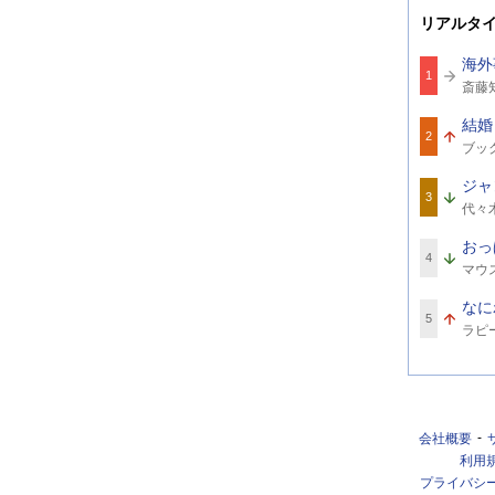
リアルタ
海外
1
関
斎藤
連
ワ
結婚
ー
2
関
ド
ブッ
連
ワ
ジャ
ー
3
関
ド
代々
連
ワ
おっ
ー
4
関
ド
マウ
連
ワ
なに
ー
5
関
ド
ラピ
連
ワ
ー
ド
会社概要
利用
プライバシ