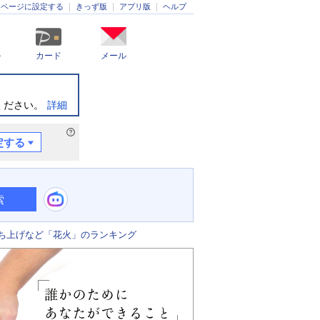
きっず版
アプリ版
ヘルプ
ムページに設定する
ル
カード
メール
ください。
詳細
定する
索
ち上げなど「花火」のランキング