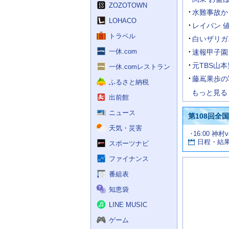
く
ZOZOTOWN
ス
水難事故か
LOHACO
レイバン 
トラベル
白いザリガ
一休.com
速報甲子園 
元TBS山
一休.comレストラン
藤嶌果歩の
ふるさと納税
もっと見る
出前館
ニュース
第108回全
天気・災害
試
16:00 神村
お
合
日程・結
スポーツナビ
す
情
す
報
ファイナンス
め
の
番組表
記
知恵袋
事
LINE MUSIC
ゲーム