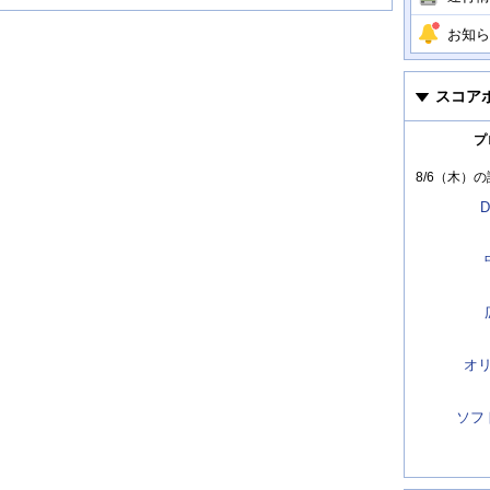
お知ら
スコア
プ
8/6（木）
の
D
オ
ソフ