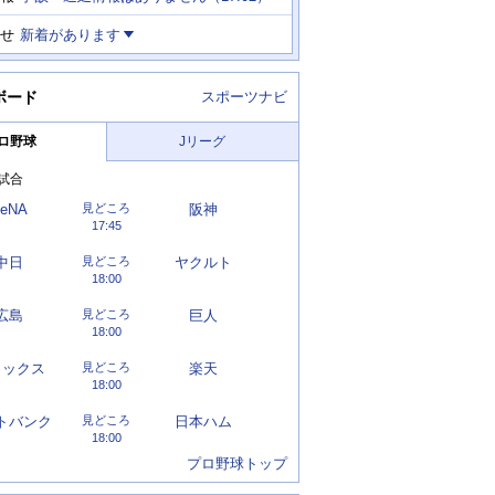
せ
新着があります
ボード
スポーツナビ
ロ野球
Jリーグ
試合
eNA
見どころ
阪神
17:45
中日
見どころ
ヤクルト
18:00
広島
見どころ
巨人
18:00
リックス
見どころ
楽天
18:00
トバンク
見どころ
日本ハム
18:00
プロ野球トップ