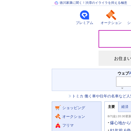
徳川家康に聞く！渋滞のイライラを抑える極意
プレミアム
オークション
シ
災
害
情
報
お住ま
検
ウェブ
索
主
キ
ー
な
お
トミカ 働く車や往年の名車など人
ワ
サ
知
ー
ー
ニ
ら
ド
主要
経済
ュ
ショッピング
せ
ビ
入
ー
力
主
ス
ス
オークション
8/7(金) 20:30更
補
要
助
ニ
爆心地から
フリマ
を
ュ
開
ー
81年前 