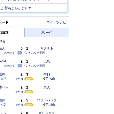
せ
新着があります
ボード
スポーツナビ
ロ野球
Jリーグ
試合
巨人
0
-
1
ヤクルト
試合終了
プレイバック動画
eNA
2
-
1
広島
試合終了
プレイバック動画
阪神
2
-
3
中日
森下
投手
松山
9回裏
本ハム
2
-
2
楽天
9回裏
西武
2
-
5
ソフトバンク
小島
投手
杉山
9回裏
ロッテ
2
-
6
オリックス