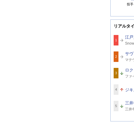
投手
リアルタ
江戸
1
関
Sno
連
2
ワ
サヴ
ー
2
関
ド
マテ
連
マ
ワ
ロク
ー
3
関
ド
ファ
連
ワ
ー
ジキ
4
ド
三井
5
関
三井
連
ワ
ー
ド