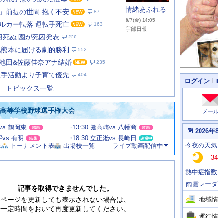
情緒あふれる
」前提の世間 抱く不安
87
8/7(金) 14:05
ルカー転落 運転手死亡
163
宇部日報
羽死ぬ 園が死因発表
256
地熊本に届ける劇的勝利
552
あ
な
池田&佐藤佳奈アナ結婚
235
た
歌手活動より子育て優先
404
の
個
ログイン
人
ス
トピックス一覧
に
テ
関
ー
わ
国高等学校野球選手権大会
メー
タ
る
情
ス
甲vs.鶴岡東
13:30 健高崎vs.八幡商
報
本
2026年
日
宇vs.有明
18:30 立正淞vs.長崎日
今
の
今夜
の天気
果
トーナメント表
出場校一覧
ライブ動画配信中
日
天
明
34
気
日
、
の
熱中症指数
運
天
行
気
雨雲レーダ
情
記事を取得できませんでした。
報
地域情
ページを更新しても表示されない場合は、
一定時間をおいて再度更新してください。
運行情