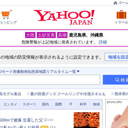
ホー
ョッピング
トラベ
大雨
土砂災害
高潮
鹿児島県
沖縄県
危険警報が上記地域に発表されています。
詳細
いの地域の防災情報が表示されるように設定できます。
地域を設
AIモード
画像
動画
知恵袋
地図
リアルタイム
一覧
検
気モデル集合
夏の快適グッズ クールリングや冷感タオルも
熊本県
エンタメ
スポーツ
国内
国際
IT
科学
地域
新
500mで被爆 生還した父
230
6歳の私かばい死んだ祖母
6