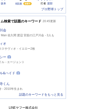
坂本
打者
渡部
8回表
プロ野球トップ
イム検索で話題のキーワード
20:45
更新
川会
w Man 佐久間 渡辺 宮舘の江戸川会
3人も
人目
ィオ
ウスサヴィオ
イエロー2枚
テウス・サヴィオ
シー
イル
エージェント
ル&ハイド
寺くん
寺
2010年生まれ
話題のキーワードをもっと見る
LINEヤフー株式会社