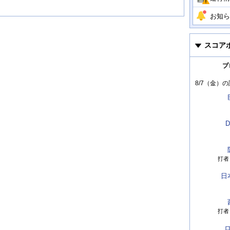
お知ら
スコア
プ
8/7（金）
の
D
打者
日
打者