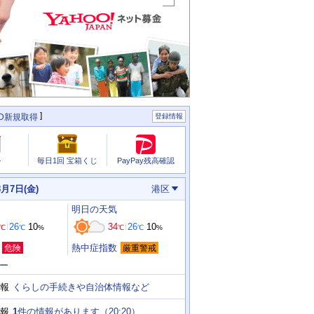
ID新規取得
登録情報
PayPay残高確認
ル
毎日1回 宝箱くじ
8月7日(金)
港区
明日
の天気
26
10
34
26
10
℃
℃
%
℃
℃
%
熱中症指数
危険
厳重警戒
ー
くらしの手続きや自治体情報など
報
1
件の情報があります（
20:20
）
報