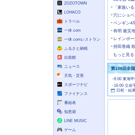
く
ZOZOTOWN
ス
「家族いる
LOHACO
穴にショベ
トラベル
ペンギン4
一休.com
有明 被災
レインボー
一休.comレストラン
持田香織 
ふるさと納税
もっと見る
出前館
ニュース
第108回全
天気・災害
試
8:00 東海
合
スポーツナビ
16:00 立命
お
情
日程・結
報
す
ファイナンス
す
番組表
め
の
知恵袋
記
事
LINE MUSIC
ゲーム