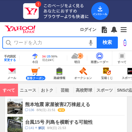
Yahoo!
Yahoo!
フ
フ
Yahoo!
お
サ
Yahoo!
JAPAN
ログイン
JAPAN
ォ
ォ
JAPAN
知
イ
JAPAN
ア
ロ
ロ
か
ら
ド
ID
Yahoo!
プ
ー
ー
ら
せ
メ
で
検
リ
を
の
一
ニ
ロ
索
を
開
お
覧
ュ
グ
使
地
く
知
を
ー
イ
域
千代田区
最
34
最
降
25
50
%
う
情
ら
開
を
ン
明
雨
す
今
変更する
高
低
水
現
現在
24
℃
報
今日
明日
雨雲レーダー
すべて
日
雲
べ
日
気
気
確
在
せ
く
開
の
レ
て
の
温
温
率
気
Yahoo!
天
ー
く
JAPAN
天
温
気
ダ
の
気
ー
メ
シ
シ
路
オ
宝
ス
主
ー
ョ
ョ
線
ー
箱
ポ
メール
路線情報
オークション
宝箱くじ
スポー
新客クーポン
な
ル
ッ
ッ
情
ク
く
ー
サ
ピ
ピ
報
シ
じ
ツ
ー
コ
ン
ン
ョ
ナ
ビ
すべて
ニュース
おトク
芸能
高校野球
スポーツ
SNSの
グ
グ
ン
ビ
ン
ス
テ
ト
ン
ピ
熊本地震 家屋被害2万棟超える
ツ
ッ
一
コ
136
8/9(日) 21:51
NEW
ク
覧
メ
ス
ン
台風15号 列島を横断する可能性
ト
コ
141
8/9(日) 21:53
解説
数