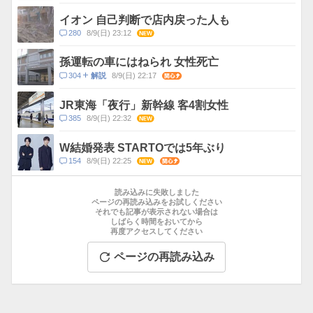
メ
ン
イオン 自己判断で店内戻った人も
ト
コ
280
8/9(日) 23:12
NEW
数
メ
ン
孫運転の車にはねられ 女性死亡
ト
コ
304
8/9(日) 22:17
関心
解説
数
メ
ン
JR東海「夜行」新幹線 客4割女性
ト
コ
385
8/9(日) 22:32
NEW
数
メ
ン
W結婚発表 STARTOでは5年ぶり
ト
コ
154
8/9(日) 22:25
NEW
関心
数
メ
お
ン
す
読み込みに失敗しました
ト
す
ページの再読み込みをお試しください
数
それでも記事が表示されない場合は
め
しばらく時間をおいてから
記
再度アクセスしてください
事
ページの再読み込み