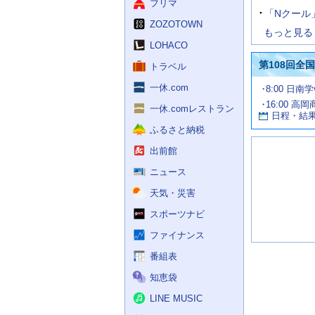
フリマ
「Nクール
ZOZOTOWN
もっと見る
LOHACO
第108回全
トラベル
一休.com
試
8:00 日南学
合
16:00 高岡
お
情
一休.comレストラン
日程・結
報
す
ふるさと納税
す
め
出前館
の
記
ニュース
事
天気・災害
スポーツナビ
ファイナンス
番組表
知恵袋
LINE MUSIC