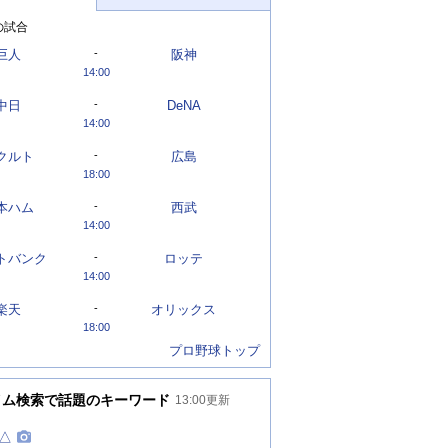
の試合
巨人
-
阪神
14:00
中日
-
DeNA
14:00
クルト
-
広島
18:00
本ハム
-
西武
14:00
トバンク
-
ロッテ
14:00
楽天
-
オリックス
18:00
プロ野球トップ
イム検索で話題のキーワード
13:00
更新
△