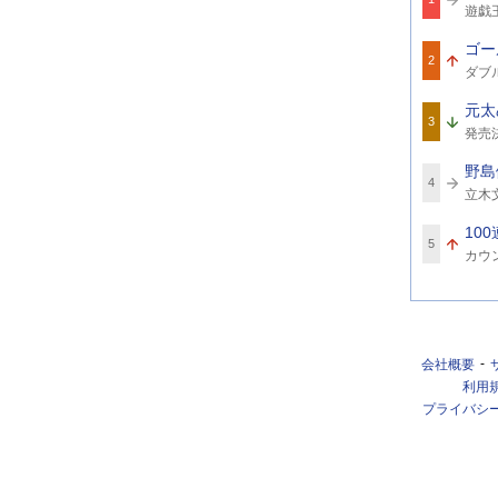
関
遊戯
連
ワ
ゴー
ー
2
関
ド
ダブ
連
ワ
元太
ー
3
関
ド
発売
連
ワ
野島
ー
4
関
ド
立木
連
ワ
100
ー
5
関
ド
カウ
連
ワ
ー
ド
会社概要
利用
プライバシ