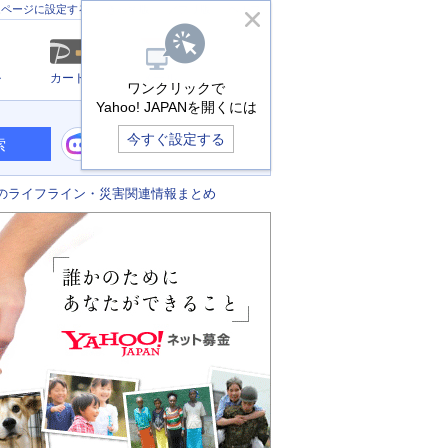
きっず版
アプリ版
ヘルプ
ムページに設定する
ル
カード
メール
ワンクリックで
Yahoo! JAPANを開くには
今すぐ設定する
索
のライフライン・災害関連情報まとめ