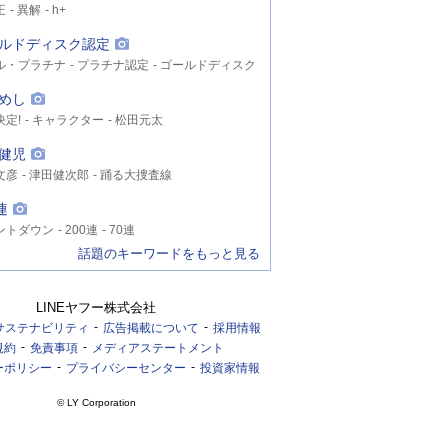
王
異解
h+
ルドディスク認定
ル・プラチナ
プラチナ認定
ゴールドディスク
めし
決定!
キャラクター
松田元太
健児
文彦
津田健次郎
踊る大捜査線
連
ントダウン
200連
70連
話題のキーワードをもっと見る
LINEヤフー株式会社
サステナビリティ
広告掲載について
採用情報
規約
免責事項
メディアステートメント
ーポリシー
プライバシーセンター
投資家情報
© LY Corporation