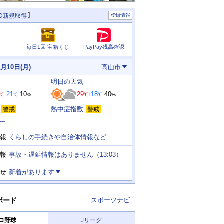
ID新規取得
登録情報
PayPay残高確認
ル
毎日1回 宝箱くじ
8月10日(月)
高山市
明日
の天気
21
10
29
18
40
℃
℃
%
℃
℃
%
熱中症指数
警戒
警戒
ー
くらしの手続きや自治体情報など
報
事故・遅延情報はありません（13:03）
報
せ
新着があります
ボード
スポーツナビ
ロ野球
Jリーグ