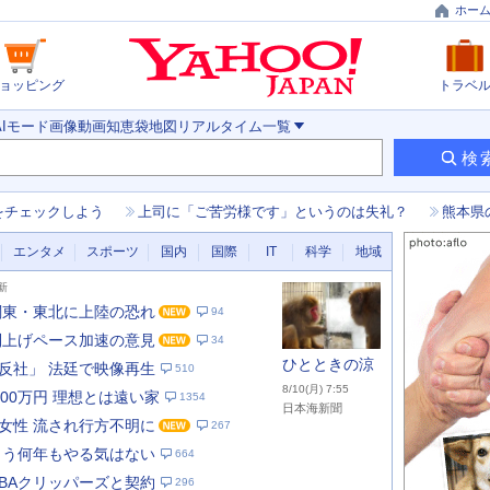
ホー
ョッピング
トラベ
AIモード
画像
動画
知恵袋
地図
リアルタイム
一覧
検
をチェックしよう
上司に「ご苦労様です」というのは失礼？
熊本県
エンタメ
スポーツ
国内
国際
IT
科学
地域
更新
関東・東北に上陸の恐れ
94
利上げペース加速の意見
34
ひとときの涼
反社」 法廷で映像再生
510
8/10(月) 7:55
000万円 理想とは遠い家
1354
日本海新聞
女性 流され行方不明に
267
もう何年もやる気はない
664
あ
な
NBAクリッパーズと契約
296