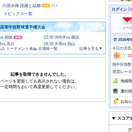
た
」の清水伸 俳優と結婚
3
の
個
ログイン
人
ス
トピックス一覧
に
テ
関
ー
わ
国高等学校野球選手権大会
メー
タ
る
情
ス
vs.明徳
13:30 沖尚学vs.横浜
報
本
2026年
日
商vs.高川
18:30 天理vs.福山
今
の
今日
の天気
果
トーナメント表
出場校一覧
記事を見る
日
天
明
32
気
日
、
の
熱中症指数
運
天
行
気
雨雲レーダ
情
記事を取得できませんでした。
報
地域情
ページを更新しても表示されない場合は、
一定時間をおいて再度更新してください。
運行情
お知ら
スコア
プ