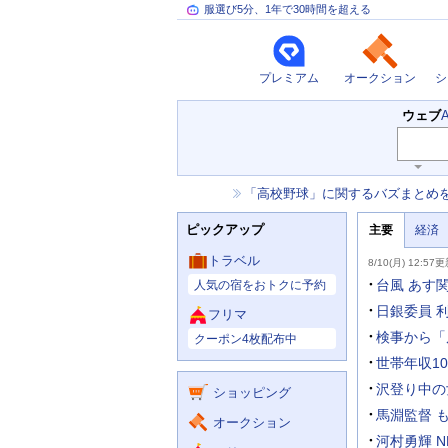
服選び5分、1年で30時間を超える
プレミアム
オークション
シ
検
ウェブ
索
キ
ー
お
「高校野球」に関するバズまとめ
ワ
知
ー
ニ
ら
ド
ピックアップ
主要
経済
ュ
せ
入
ー
力
主
ス
トラベル
8/10(月) 12:57
補
要
助
ニ
台風 あす
人気の宿をおトクに予約
を
ュ
開
ー
日銀委員 
フリマ
く
主
ス
検事から「
クーポン4枚配布中
な
サ
世帯年収1
ー
沢登り中の
ショッピング
ビ
ス
馬淵監督 
オークション
河村勇輝 