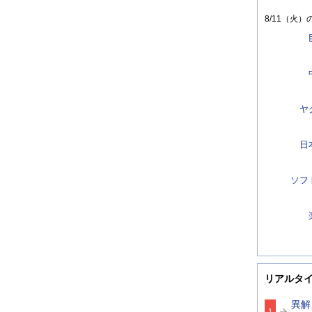
8/11（火）
ヤ
日
ソフ
リアルタ
異解
1