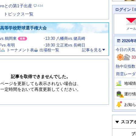
た
iroとの第1子出産
434
の
個
ログイン
人
ス
トピックス一覧
に
テ
関
ー
わ
国高等学校野球選手権大会
メー
タ
る
情
ス
甲vs.鶴岡東
13:30 八幡商vs.健高崎
報
本
2026年
日
宇vs.有明
18:30 立正淞vs.長崎日
今
の
今日
の天気
果
トーナメント表
出場校一覧
記事を見る
日
天
明
33
気
日
、
の
熱中症指数
運
天
行
気
雨雲レーダ
情
記事を取得できませんでした。
報
地域情
ページを更新しても表示されない場合は、
一定時間をおいて再度更新してください。
運行情
お知ら
スコア
プ