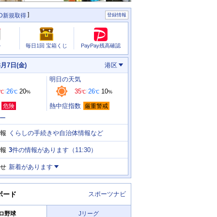
ID新規取得
登録情報
PayPay残高確認
ル
毎日1回 宝箱くじ
8月7日(金)
港区
明日
の天気
26
20
35
26
10
℃
℃
%
℃
℃
%
熱中症指数
危険
厳重警戒
ー
くらしの手続きや自治体情報など
報
3
件の情報があります（
11:30
）
報
せ
新着があります
ボード
スポーツナビ
ロ野球
Jリーグ