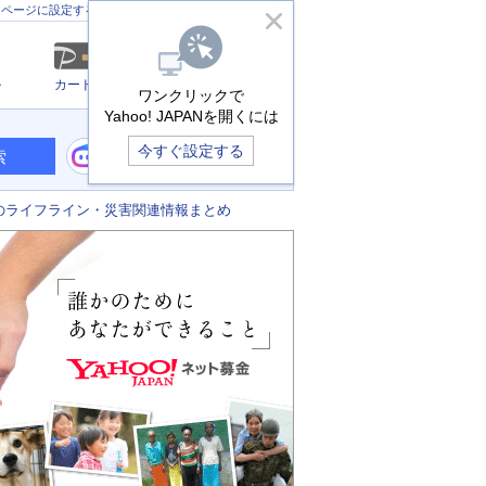
きっず版
アプリ版
ヘルプ
ムページに設定する
ル
カード
メール
ワンクリックで
Yahoo! JAPANを開くには
今すぐ設定する
索
のライフライン・災害関連情報まとめ