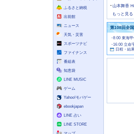
山本舞香 H
ふるさと納税
もっと見る
出前館
ニュース
第108回全
天気・災害
試
8:00 東海
合
スポーツナビ
16:00 立命
お
情
日程・結
報
す
ファイナンス
す
番組表
め
の
知恵袋
記
事
LINE MUSIC
ゲーム
Yahoo!モバゲー
ebookjapan
LINE 占い
LINE STORE
マップ