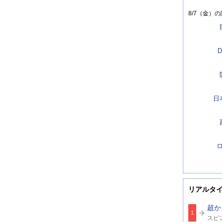
8/7（金）
の
D
日
リアルタ
超か
1
関
スピ
連