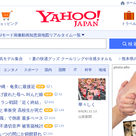
ホー
ョッピング
トラベ
AIモード
画像
動画
知恵袋
地図
リアルタイム
一覧
検
気モデル集合
夏の快適グッズ クールリングや冷感タオルも
熊本県
エンタメ
スポーツ
国内
国際
IT
科学
地域
新
 沖縄・奄美に最接近
1
げ疲れた母へ 叫んだ娘
33
イラン戦闘「近く終結」
660
華々しく
と車衝突 高校生が死亡
149
8/6(木) 21:13
山形新聞
職」で倒産 最多ペース
1119
不適切音声 被害届検討
135
あ
な
いつの間にか錦鯉群れ
150