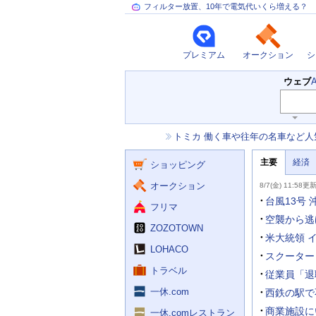
フィルター放置、10年で電気代いくら増える？
プレミアム
オークション
シ
検
ウェブ
索
主
キ
ー
な
お
トミカ 働く車や往年の名車など人
ワ
サ
知
ー
ー
ニ
ら
ド
主要
経済
ュ
ショッピング
せ
ビ
入
ー
力
主
ス
ス
オークション
8/7(金) 11:58更
補
要
助
ニ
台風13号
フリマ
を
ュ
開
ー
空襲から逃
く
ZOZOTOWN
ス
米大統領 
LOHACO
スクーター
トラベル
従業員「退
一休.com
西鉄の駅で
商業施設に
一休.comレストラン