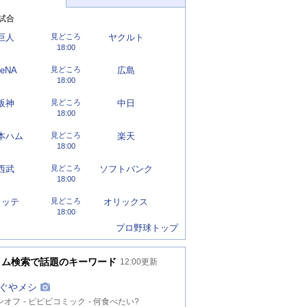
試合
巨人
見どころ
ヤクルト
18:00
eNA
見どころ
広島
18:00
阪神
見どころ
中日
18:00
本ハム
見どころ
楽天
18:00
西武
見どころ
ソフトバンク
18:00
ロッテ
見どころ
オリックス
18:00
プロ野球トップ
イム検索で話題のキーワード
12:00
更新
ぐやメシ
ンオフ
ビビビコミック
何食べたい?